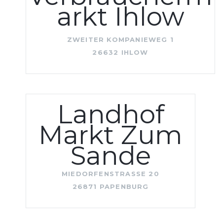
arkt Ihlow
ZWEITER KOMPANIEWEG 1
26632 IHLOW
Landhof
Markt Zum
Sande
MIEDORFENSTRASSE 20
26871 PAPENBURG