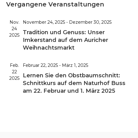
i
u
r
Vergangene Veranstaltungen
r
a
s
c
a
t
a
t
h
n
u
Nov.
November 24, 2025
-
Dezember 30, 2025
n
e
e
s
m
24
s
Tradition und Genuss: Unser
t
2025
w
Imkerstand auf dem Auricher
t
a
ä
Weihnachtsmarkt
a
l
h
l
t
l
u
Feb.
Februar 22, 2025
-
März 1, 2025
t
e
22
n
u
n
Lernen Sie den Obstbaumschnitt:
2025
g
.
Schnittkurs auf dem Naturhof Buss
n
A
am 22. Februar und 1. März 2025
g
n
e
s
n
i
S
c
u
h
t
c