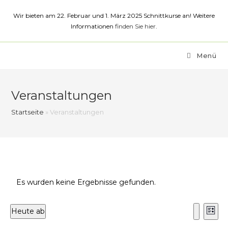
Zum
Wir bieten am 22. Februar und 1. März 2025 Schnittkurse an! Weitere
Inhalt
Informationen
finden Sie hier
.
springen
Menü
Veranstaltungen
Startseite
»
Veranstaltungen
Es wurden keine Ergebnisse gefunden.
V
V
Heute ab
L
S
e
e
D